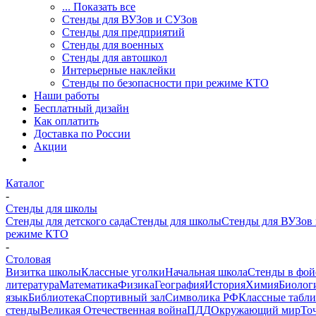
... Показать все
Стенды для ВУЗов и СУЗов
Стенды для предприятий
Стенды для военных
Стенды для автошкол
Интерьерные наклейки
Стенды по безопасности при режиме КТО
Наши работы
Бесплатный дизайн
Как оплатить
Доставка по России
Акции
Каталог
-
Стенды для школы
Стенды для детского сада
Стенды для школы
Стенды для ВУЗов
режиме КТО
-
Столовая
Визитка школы
Классные уголки
Начальная школа
Стенды в фой
литература
Математика
Физика
География
История
Химия
Биолог
язык
Библиотека
Спортивный зал
Символика РФ
Классные табл
стенды
Великая Отечественная война
ПДД
Окружающий мир
То