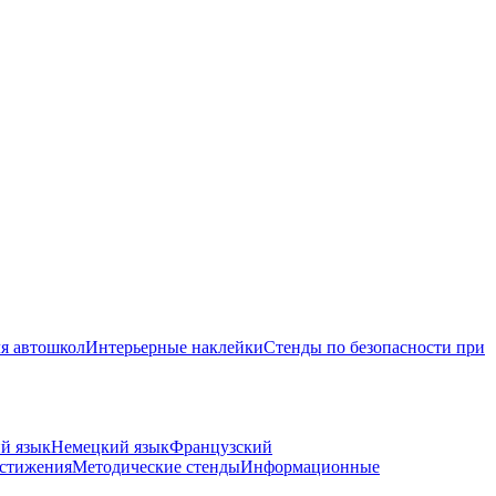
я автошкол
Интерьерные наклейки
Стенды по безопасности при
й язык
Немецкий язык
Французский
стижения
Методические стенды
Информационные