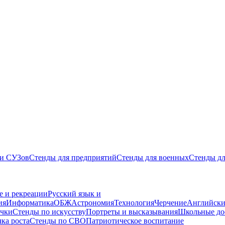
 и СУЗов
Стенды для предприятий
Стенды для военных
Стенды дл
е и рекреации
Русский язык и
ия
Информатика
ОБЖ
Астрономия
Технология
Черчение
Английски
ички
Стенды по искусству
Портреты и высказывания
Школьные до
чка роста
Стенды по СВО
Патриотическое воспитание