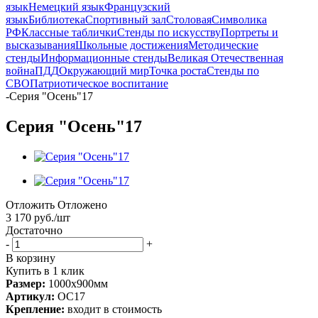
язык
Немецкий язык
Французский
язык
Библиотека
Спортивный зал
Столовая
Символика
РФ
Классные таблички
Стенды по искусству
Портреты и
высказывания
Школьные достижения
Методические
стенды
Информационные стенды
Великая Отечественная
война
ПДД
Окружающий мир
Точка роста
Стенды по
СВО
Патриотическое воспитание
-
Серия "Осень"17
Серия "Осень"17
Отложить
Отложено
3 170
руб.
/шт
Достаточно
-
+
В корзину
Купить в 1 клик
Размер:
1000х900мм
Артикул:
ОС17
Крепление:
входит в стоимость