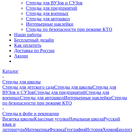
Стенды для ВУЗов и СУЗов
Стенды для предприятий
Стенды для военных
Стенды для автошкол
Интерьерные наклейки
Стенды по безопасности при режиме КТО
Наши работы
Бесплатный дизайн
Как оплатить
Доставка по России
Акции
Каталог
-
Стенды для школы
Стенды для детского сада
Стенды для школы
Стенды для
ВУЗов и СУЗов
Стенды для предприятий
Стенды для
военных
Стенды для автошкол
Интерьерные наклейки
Стенды
по безопасности при режиме КТО
-
Стенды в фойе и рекреации
Визитка школы
Классные уголки
Начальная школа
Русский
язык и
литература
Математика
Физика
География
История
Химия
Биолог