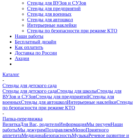
Стенды для ВУЗов и СУЗов
Стенды для предприятий
Стенды для военных
Стенды для автошкол
Интерьерные наклейки
Стенды по безопасности при режиме КТО
Наши работы
Бесплатный дизайн
Как оплатить
Доставка по России
Акции
Каталог
-
Стенды для детского сада
Стенды для детского сада
Стенды для школы
Стенды для
ВУЗов и СУЗов
Стенды для предприятий
Стенды для
военных
Стенды для автошкол
Интерьерные наклейки
Стенды
по безопасности при режиме КТО
-
Папка-передвижка
Визитка
Для Вас, родители
Информация
Мы рисуем
Наши
работы
Мы дежурим
Поздравляем
Меню
Приятного
аппетита
Медицина
Безопасность
Музыка
Речевое развитие и