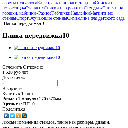
советы психолога
Календарь природы
Стенды «Списки на
полотенца»
Стенды «Списки на кровати»
Стенды «Списки на
горшки, кабинки»
Разное
Таблички
Наклейки
Магнитные
стенды
Спорт
Обучающие стенды
Символика для детского сада
-
Папка-передвижка10
Папка-передвижка10
Отложить
Отложено
1 520
руб.
/шт
Достаточно
-
+
В корзину
Купить в 1 клик
Размер 1 модуля:
270х370мм
Артикул:
ПП10
Поделиться
Любые изменения стендов, такие как размеры, дизайн,
заголовки, тексты, количество карманов мы вносим