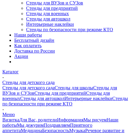
Стенды для ВУЗов и СУЗов
Стенды для предприятий
Стенды для военных
Стенды для автошкол
Интерьерные наклейки
Стенды по безопасности при режиме КТО
Наши работы
Бесплатный дизайн
Как оплатить
Доставка по России
Акции
Каталог
-
Стенды для детского сада
Стенды для детского сада
Стенды для школы
Стенды для
ВУЗов и СУЗов
Стенды для предприятий
Стенды для
военных
Стенды для автошкол
Интерьерные наклейки
Стенды
по безопасности при режиме КТО
-
Меню
Визитка
Для Вас, родители
Информация
Мы рисуем
Наши
работы
Мы дежурим
Поздравляем
Приятного
аппетита
Медицина
Безопасность
Музыка
Речевое развитие и