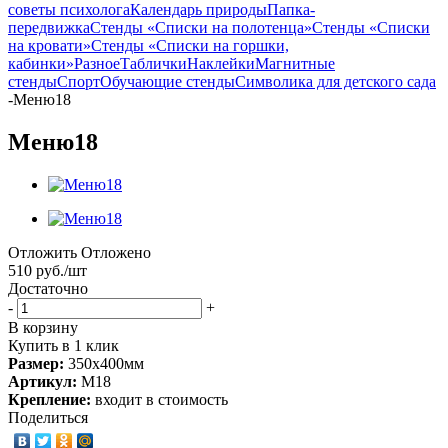
советы психолога
Календарь природы
Папка-
передвижка
Стенды «Списки на полотенца»
Стенды «Списки
на кровати»
Стенды «Списки на горшки,
кабинки»
Разное
Таблички
Наклейки
Магнитные
стенды
Спорт
Обучающие стенды
Символика для детского сада
-
Меню18
Меню18
Отложить
Отложено
510
руб.
/шт
Достаточно
-
+
В корзину
Купить в 1 клик
Размер:
350х400мм
Артикул:
М18
Крепление:
входит в стоимость
Поделиться