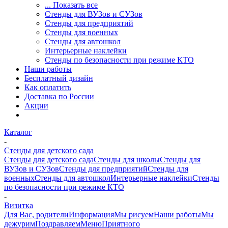
... Показать все
Стенды для ВУЗов и СУЗов
Стенды для предприятий
Стенды для военных
Стенды для автошкол
Интерьерные наклейки
Стенды по безопасности при режиме КТО
Наши работы
Бесплатный дизайн
Как оплатить
Доставка по России
Акции
Каталог
-
Стенды для детского сада
Стенды для детского сада
Стенды для школы
Стенды для
ВУЗов и СУЗов
Стенды для предприятий
Стенды для
военных
Стенды для автошкол
Интерьерные наклейки
Стенды
по безопасности при режиме КТО
-
Визитка
Для Вас, родители
Информация
Мы рисуем
Наши работы
Мы
дежурим
Поздравляем
Меню
Приятного