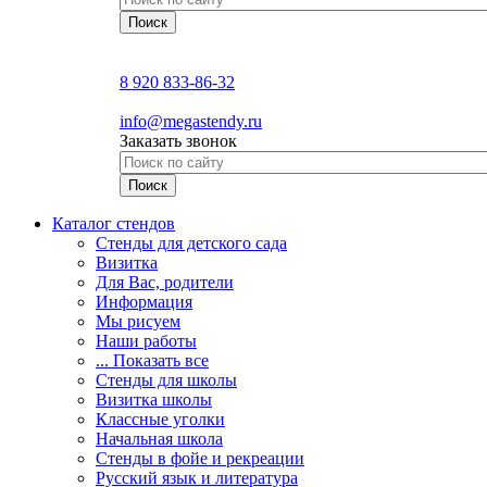
8 920 833-86-32
info@megastendy.ru
Заказать звонок
Каталог стендов
Стенды для детского сада
Визитка
Для Вас, родители
Информация
Мы рисуем
Наши работы
... Показать все
Стенды для школы
Визитка школы
Классные уголки
Начальная школа
Стенды в фойе и рекреации
Русский язык и литература