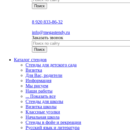
8 920 833-86-32
info@megastendy.ru
Заказать звонок
Каталог стендов
Стенды для детского сада
Визитка
Для Вас, родители
Информация
Мы рисуем
Наши работы
... Показать все
Стенды для школы
Визитка школы
Классные уголки
Начальная школа
Стенды в фойе и рекреации
Русский язык и литература