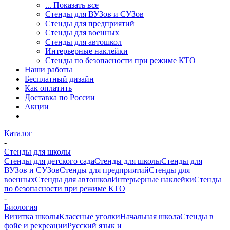
... Показать все
Стенды для ВУЗов и СУЗов
Стенды для предприятий
Стенды для военных
Стенды для автошкол
Интерьерные наклейки
Стенды по безопасности при режиме КТО
Наши работы
Бесплатный дизайн
Как оплатить
Доставка по России
Акции
Каталог
-
Стенды для школы
Стенды для детского сада
Стенды для школы
Стенды для
ВУЗов и СУЗов
Стенды для предприятий
Стенды для
военных
Стенды для автошкол
Интерьерные наклейки
Стенды
по безопасности при режиме КТО
-
Биология
Визитка школы
Классные уголки
Начальная школа
Стенды в
фойе и рекреации
Русский язык и