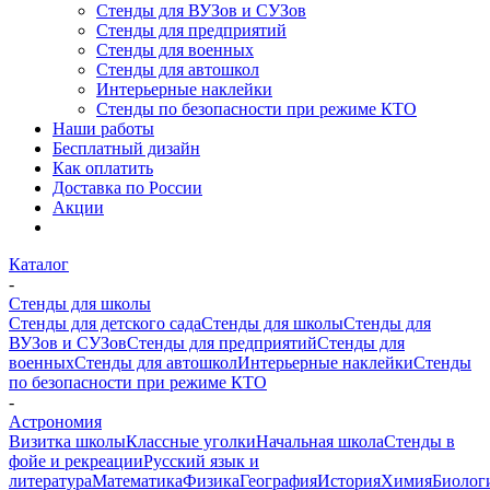
Стенды для ВУЗов и СУЗов
Стенды для предприятий
Стенды для военных
Стенды для автошкол
Интерьерные наклейки
Стенды по безопасности при режиме КТО
Наши работы
Бесплатный дизайн
Как оплатить
Доставка по России
Акции
Каталог
-
Стенды для школы
Стенды для детского сада
Стенды для школы
Стенды для
ВУЗов и СУЗов
Стенды для предприятий
Стенды для
военных
Стенды для автошкол
Интерьерные наклейки
Стенды
по безопасности при режиме КТО
-
Астрономия
Визитка школы
Классные уголки
Начальная школа
Стенды в
фойе и рекреации
Русский язык и
литература
Математика
Физика
География
История
Химия
Биолог