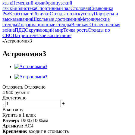
язык
Немецкий язык
Французский
язык
Библиотека
Спортивный зал
Столовая
Символика
РФ
Классные таблички
Стенды по искусству
Портреты и
высказывания
Школьные достижения
Методические
стенды
Информационные стенды
Великая Отечественная
война
ПДД
Окружающий мир
Точка роста
Стенды по
СВО
Патриотическое воспитание
-
Астрономия3
Астрономия3
Отложить
Отложено
4 940
руб.
/шт
Достаточно
-
+
В корзину
Купить в 1 клик
Размер:
1900х1000мм
Артикул:
АС4
Крепление:
входит в стоимость