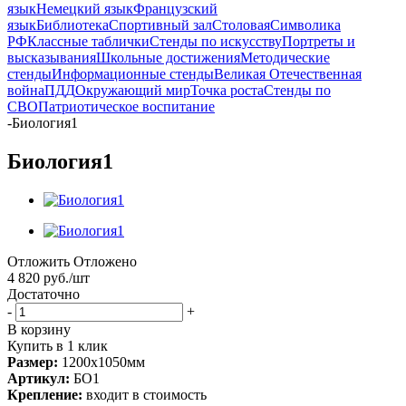
язык
Немецкий язык
Французский
язык
Библиотека
Спортивный зал
Столовая
Символика
РФ
Классные таблички
Стенды по искусству
Портреты и
высказывания
Школьные достижения
Методические
стенды
Информационные стенды
Великая Отечественная
война
ПДД
Окружающий мир
Точка роста
Стенды по
СВО
Патриотическое воспитание
-
Биология1
Биология1
Отложить
Отложено
4 820
руб.
/шт
Достаточно
-
+
В корзину
Купить в 1 клик
Размер:
1200х1050мм
Артикул:
БО1
Крепление:
входит в стоимость