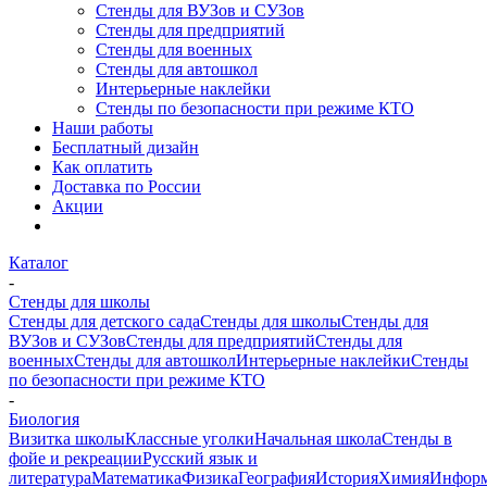
Стенды для ВУЗов и СУЗов
Стенды для предприятий
Стенды для военных
Стенды для автошкол
Интерьерные наклейки
Стенды по безопасности при режиме КТО
Наши работы
Бесплатный дизайн
Как оплатить
Доставка по России
Акции
Каталог
-
Стенды для школы
Стенды для детского сада
Стенды для школы
Стенды для
ВУЗов и СУЗов
Стенды для предприятий
Стенды для
военных
Стенды для автошкол
Интерьерные наклейки
Стенды
по безопасности при режиме КТО
-
Биология
Визитка школы
Классные уголки
Начальная школа
Стенды в
фойе и рекреации
Русский язык и
литература
Математика
Физика
География
История
Химия
Информ