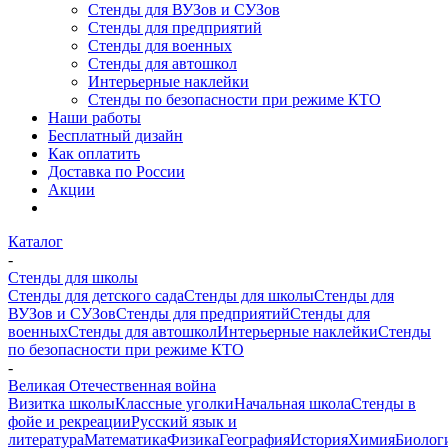
Стенды для ВУЗов и СУЗов
Стенды для предприятий
Стенды для военных
Стенды для автошкол
Интерьерные наклейки
Стенды по безопасности при режиме КТО
Наши работы
Бесплатный дизайн
Как оплатить
Доставка по России
Акции
Каталог
-
Стенды для школы
Стенды для детского сада
Стенды для школы
Стенды для
ВУЗов и СУЗов
Стенды для предприятий
Стенды для
военных
Стенды для автошкол
Интерьерные наклейки
Стенды
по безопасности при режиме КТО
-
Великая Отечественная война
Визитка школы
Классные уголки
Начальная школа
Стенды в
фойе и рекреации
Русский язык и
литература
Математика
Физика
География
История
Химия
Биолог