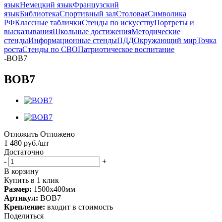
язык
Немецкий язык
Французский
язык
Библиотека
Спортивный зал
Столовая
Символика
РФ
Классные таблички
Стенды по искусству
Портреты и
высказывания
Школьные достижения
Методические
стенды
Информационные стенды
ПДД
Окружающий мир
Точка
роста
Стенды по СВО
Патриотическое воспитание
-
ВОВ7
ВОВ7
Отложить
Отложено
1 480
руб.
/шт
Достаточно
-
+
В корзину
Купить в 1 клик
Размер:
1500х400мм
Артикул:
ВОВ7
Крепление:
входит в стоимость
Поделиться