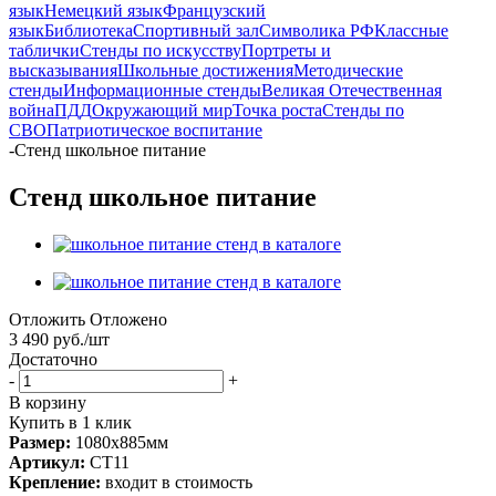
язык
Немецкий язык
Французский
язык
Библиотека
Спортивный зал
Символика РФ
Классные
таблички
Стенды по искусству
Портреты и
высказывания
Школьные достижения
Методические
стенды
Информационные стенды
Великая Отечественная
война
ПДД
Окружающий мир
Точка роста
Стенды по
СВО
Патриотическое воспитание
-
Стенд школьное питание
Стенд школьное питание
Отложить
Отложено
3 490
руб.
/шт
Достаточно
-
+
В корзину
Купить в 1 клик
Размер:
1080х885мм
Артикул:
СТ11
Крепление:
входит в стоимость