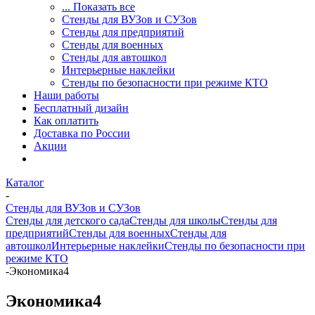
... Показать все
Стенды для ВУЗов и СУЗов
Стенды для предприятий
Стенды для военных
Стенды для автошкол
Интерьерные наклейки
Стенды по безопасности при режиме КТО
Наши работы
Бесплатный дизайн
Как оплатить
Доставка по России
Акции
Каталог
-
Стенды для ВУЗов и СУЗов
Стенды для детского сада
Стенды для школы
Стенды для
предприятий
Стенды для военных
Стенды для
автошкол
Интерьерные наклейки
Стенды по безопасности при
режиме КТО
-
Экономика4
Экономика4