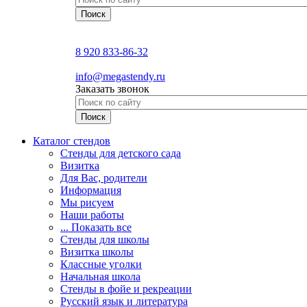
8 920 833-86-32
info@megastendy.ru
Заказать звонок
Каталог стендов
Стенды для детского сада
Визитка
Для Вас, родители
Информация
Мы рисуем
Наши работы
... Показать все
Стенды для школы
Визитка школы
Классные уголки
Начальная школа
Стенды в фойе и рекреации
Русский язык и литература