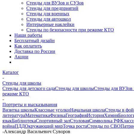
Стенды для ВУЗов и СУЗов
Стенды для предприятий
Стенды для военных
Стенды для автошкол
Интерьерные наклейки
Стенды по безопасности при режиме КТО
Наши работы
Бесплатный дизайн
Как оплатить
Доставка по России
Акции
Каталог
-
Стенды для школы
Стенды для детского сада
Стенды для школы
Стенды для ВУЗов
режиме КТО
-
Портреты и высказывания
Визитка школы
Классные уголки
Начальная школа
Стенды в фой
литература
Математика
Физика
География
История
Химия
Биолог
язык
Библиотека
Спортивный зал
Столовая
Символика РФ
Класс
война
ПДД
Окружающий мир
Точка роста
Стенды по СВО
Патри
-
Александр Васильевич Суворов