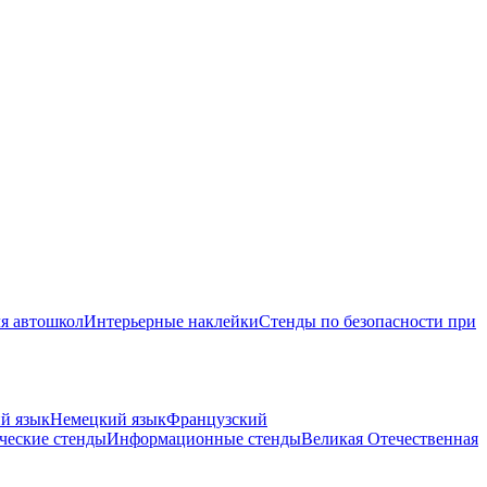
я автошкол
Интерьерные наклейки
Стенды по безопасности при
й язык
Немецкий язык
Французский
ческие стенды
Информационные стенды
Великая Отечественная