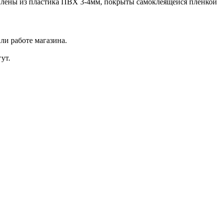
лены из пластика ПВХ 3-4мм, покрыты самоклеящейся пленкой с
ли работе магазина.
ут.