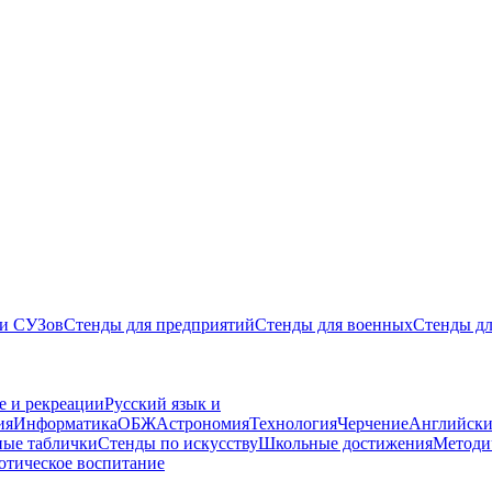
 и СУЗов
Стенды для предприятий
Стенды для военных
Стенды дл
е и рекреации
Русский язык и
ия
Информатика
ОБЖ
Астрономия
Технология
Черчение
Английски
ные таблички
Стенды по искусству
Школьные достижения
Методи
отическое воспитание