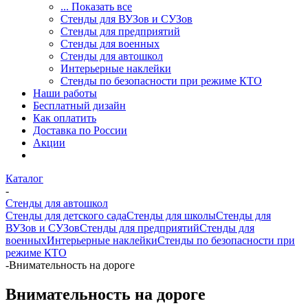
... Показать все
Стенды для ВУЗов и СУЗов
Стенды для предприятий
Стенды для военных
Стенды для автошкол
Интерьерные наклейки
Стенды по безопасности при режиме КТО
Наши работы
Бесплатный дизайн
Как оплатить
Доставка по России
Акции
Каталог
-
Стенды для автошкол
Стенды для детского сада
Стенды для школы
Стенды для
ВУЗов и СУЗов
Стенды для предприятий
Стенды для
военных
Интерьерные наклейки
Стенды по безопасности при
режиме КТО
-
Внимательность на дороге
Внимательность на дороге