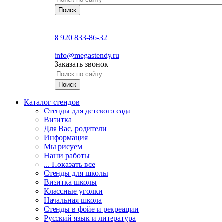
8 920 833-86-32
info@megastendy.ru
Заказать звонок
Каталог стендов
Стенды для детского сада
Визитка
Для Вас, родители
Информация
Мы рисуем
Наши работы
... Показать все
Стенды для школы
Визитка школы
Классные уголки
Начальная школа
Стенды в фойе и рекреации
Русский язык и литература