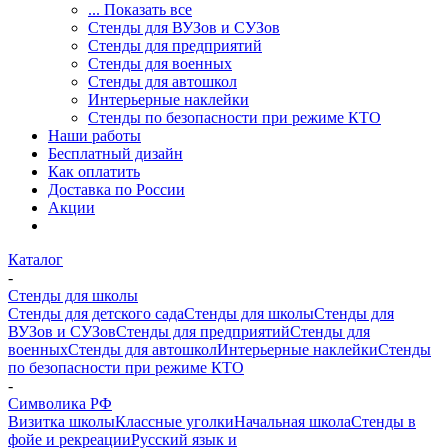
... Показать все
Стенды для ВУЗов и СУЗов
Стенды для предприятий
Стенды для военных
Стенды для автошкол
Интерьерные наклейки
Стенды по безопасности при режиме КТО
Наши работы
Бесплатный дизайн
Как оплатить
Доставка по России
Акции
Каталог
-
Стенды для школы
Стенды для детского сада
Стенды для школы
Стенды для
ВУЗов и СУЗов
Стенды для предприятий
Стенды для
военных
Стенды для автошкол
Интерьерные наклейки
Стенды
по безопасности при режиме КТО
-
Символика РФ
Визитка школы
Классные уголки
Начальная школа
Стенды в
фойе и рекреации
Русский язык и