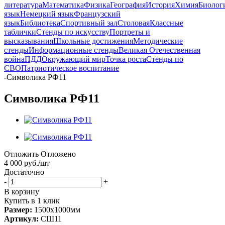
литература
Математика
Физика
География
История
Химия
Биолог
язык
Немецкий язык
Французский
язык
Библиотека
Спортивный зал
Столовая
Классные
таблички
Стенды по искусству
Портреты и
высказывания
Школьные достижения
Методические
стенды
Информационные стенды
Великая Отечественная
война
ПДД
Окружающий мир
Точка роста
Стенды по
СВО
Патриотическое воспитание
-
Символика РФ11
Символика РФ11
Отложить
Отложено
4 000
руб.
/шт
Достаточно
-
+
В корзину
Купить в 1 клик
Размер:
1500х1000мм
Артикул:
СШ11