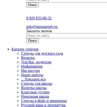
8 920 833-86-32
info@megastendy.ru
Заказать звонок
Каталог стендов
Стенды для детского сада
Визитка
Для Вас, родители
Информация
Мы рисуем
Наши работы
... Показать все
Стенды для школы
Визитка школы
Классные уголки
Начальная школа
Стенды в фойе и рекреации
Русский язык и литература