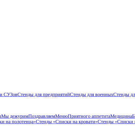
 и СУЗов
Стенды для предприятий
Стенды для военных
Стенды дл
ы
Мы дежурим
Поздравляем
Меню
Приятного аппетита
Медицина
Б
ки на полотенца»
Стенды «Списки на кровати»
Стенды «Списки 