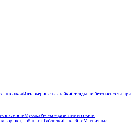
я автошкол
Интерьерные наклейки
Стенды по безопасности при
езопасность
Музыка
Речевое развитие и советы
на горшки, кабинки»
Таблички
Наклейки
Магнитные