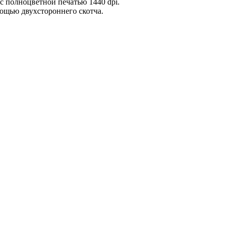
 полноцветной печатью 1440 dpi.
ощью двухстороннего скотча.