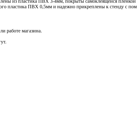
лены из пластика ПВХ 3-4мм, покрыты самоклеящейся пленкой с
го пластика ПВХ 0,5мм и надежно прикреплены к стенду с пом
ли работе магазина.
ут.