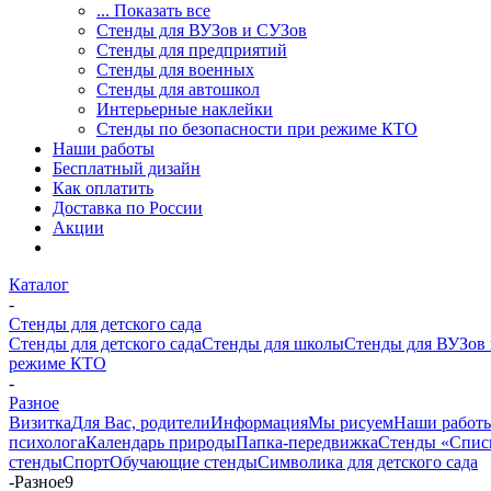
... Показать все
Стенды для ВУЗов и СУЗов
Стенды для предприятий
Стенды для военных
Стенды для автошкол
Интерьерные наклейки
Стенды по безопасности при режиме КТО
Наши работы
Бесплатный дизайн
Как оплатить
Доставка по России
Акции
Каталог
-
Стенды для детского сада
Стенды для детского сада
Стенды для школы
Стенды для ВУЗов
режиме КТО
-
Разное
Визитка
Для Вас, родители
Информация
Мы рисуем
Наши работ
психолога
Календарь природы
Папка-передвижка
Стенды «Спис
стенды
Спорт
Обучающие стенды
Символика для детского сада
-
Разное9