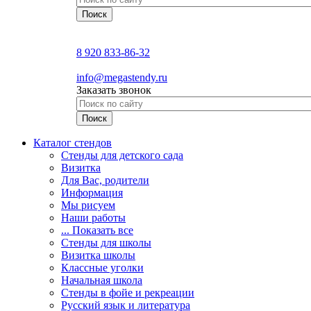
8 920 833-86-32
info@megastendy.ru
Заказать звонок
Каталог стендов
Стенды для детского сада
Визитка
Для Вас, родители
Информация
Мы рисуем
Наши работы
... Показать все
Стенды для школы
Визитка школы
Классные уголки
Начальная школа
Стенды в фойе и рекреации
Русский язык и литература