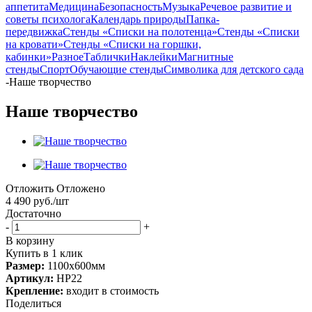
аппетита
Медицина
Безопасность
Музыка
Речевое развитие и
советы психолога
Календарь природы
Папка-
передвижка
Стенды «Списки на полотенца»
Стенды «Списки
на кровати»
Стенды «Списки на горшки,
кабинки»
Разное
Таблички
Наклейки
Магнитные
стенды
Спорт
Обучающие стенды
Символика для детского сада
-
Наше творчество
Наше творчество
Отложить
Отложено
4 490
руб.
/шт
Достаточно
-
+
В корзину
Купить в 1 клик
Размер:
1100х600мм
Артикул:
НР22
Крепление:
входит в стоимость
Поделиться