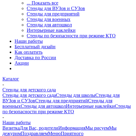
... Показать все
Стенды для ВУЗов и СУЗов
Стенды для предприятий
Стенды для военных
Стенды для автошкол
Интерьерные наклейки
Стенды по безопасности при режиме КТО
Наши работы
Бесплатный дизайн
Как оплатить
Доставка по России
Акции
Каталог
-
Стенды для детского сада
Стенды для детского сада
Стенды для школы
Стенды для
ВУЗов и СУЗов
Стенды для предприятий
Стенды для
военных
Стенды для автошкол
Интерьерные наклейки
Стенды
по безопасности при режиме КТО
-
Наши работы
Визитка
Для Вас, родители
Информация
Мы рисуем
Мы
дежурим
Поздравляем
Меню
Приятного