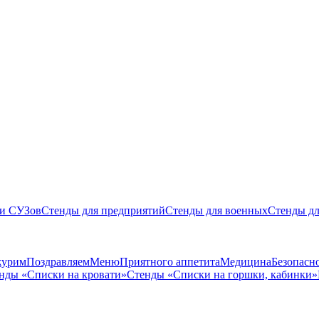
 и СУЗов
Стенды для предприятий
Стенды для военных
Стенды дл
журим
Поздравляем
Меню
Приятного аппетита
Медицина
Безопасн
нды «Списки на кровати»
Стенды «Списки на горшки, кабинки»