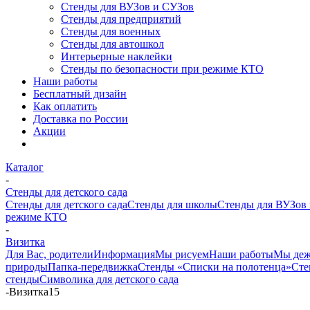
Стенды для ВУЗов и СУЗов
Стенды для предприятий
Стенды для военных
Стенды для автошкол
Интерьерные наклейки
Стенды по безопасности при режиме КТО
Наши работы
Бесплатный дизайн
Как оплатить
Доставка по России
Акции
Каталог
-
Стенды для детского сада
Стенды для детского сада
Стенды для школы
Стенды для ВУЗов
режиме КТО
-
Визитка
Для Вас, родители
Информация
Мы рисуем
Наши работы
Мы де
природы
Папка-передвижка
Стенды «Списки на полотенца»
Сте
стенды
Символика для детского сада
-
Визитка15