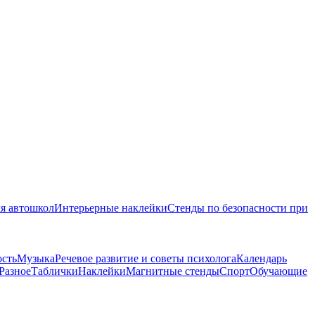
я автошкол
Интерьерные наклейки
Стенды по безопасности при
ость
Музыка
Речевое развитие и советы психолога
Календарь
Разное
Таблички
Наклейки
Магнитные стенды
Спорт
Обучающие